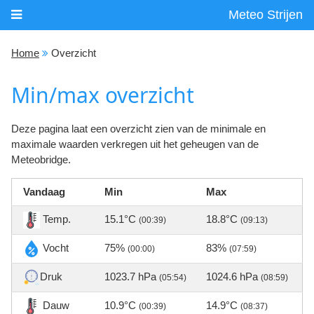
Meteo Strijen
Home
Overzicht
Min/max overzicht
Deze pagina laat een overzicht zien van de minimale en
maximale waarden verkregen uit het geheugen van de
Meteobridge.
Vandaag
Min
Max
Temp.
15.1°C
18.8°C
(00:39)
(09:13)
Vocht
75%
83%
(00:00)
(07:59)
Druk
1023.7 hPa
1024.6 hPa
(05:54)
(08:59)
Dauw
10.9°C
14.9°C
(00:39)
(08:37)